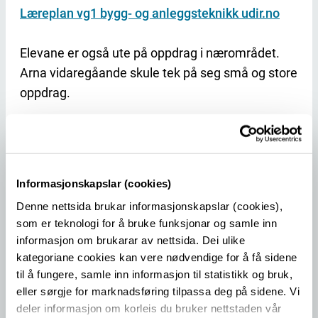
Læreplan vg1 bygg- og anleggsteknikk udir.no
Elevane er også ute på oppdrag i nærområdet.
Arna vidaregåande skule tek på seg små og store
oppdrag.
Informasjonskapslar (cookies)
Denne nettsida brukar informasjonskapslar (cookies),
Vg2 Tømrar
som er teknologi for å bruke funksjonar og samle inn
informasjon om brukarar av nettsida. Dei ulike
Som tømrar kan du få mange ulike oppdrag, både
kategoriane cookies kan vere nødvendige for å få sidene
nybygg, ombygging, tilbygg, rehabilitering og
til å fungere, samle inn informasjon til statistikk og bruk,
restaurering.
eller sørgje for marknadsføring tilpassa deg på sidene. Vi
deler informasjon om korleis du bruker nettstaden vår